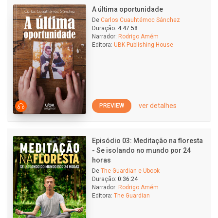
A última oportunidade
De
Carlos Cuauhtémoc Sánchez
Duração:
4:47:58
Narrador:
Rodrigo Amém
Editora:
UBK Publishing House
ver detalhes
PREVIEW
Episódio 03: Meditação na floresta
- Se isolando no mundo por 24
horas
De
The Guardian e Ubook
Duração:
0:36:24
Narrador:
Rodrigo Amém
Editora:
The Guardian