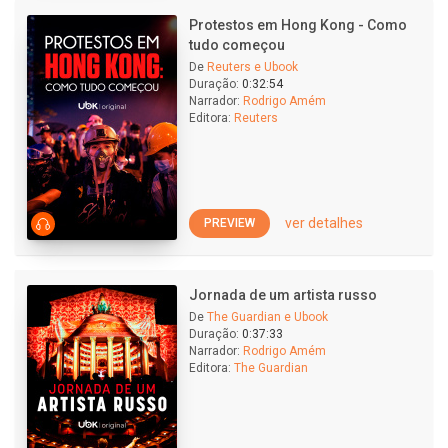
Protestos em Hong Kong - Como
tudo começou
De
Reuters e Ubook
Duração:
0:32:54
Narrador:
Rodrigo Amém
Editora:
Reuters
ver detalhes
PREVIEW
Jornada de um artista russo
De
The Guardian e Ubook
Duração:
0:37:33
Narrador:
Rodrigo Amém
Editora:
The Guardian