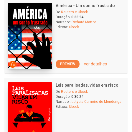
América - Um sonho frustrado
De
Reuters e Ubook
Duração:
0:33:24
Narrador:
Richard Mattos
Editora:
Ubook
ver detalhes
PREVIEW
Leis paralisadas, vidas em risco
De
Reuters e Ubook
Duração:
0:30:24
Narrador:
Letycia Carneiro de Mendonça
Editora:
Ubook