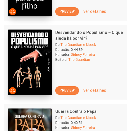
ver detalhes
PREVIEW
Desvendando o Populismo – O que
ainda há por vir?
De
The Guardian e Ubook
Duração:
0:44:39
Narrador:
Sidney Ferreira
Editora:
The Guardian
ver detalhes
PREVIEW
Guerra Contra o Papa
De
The Guardian e Ubook
Duração:
0:40:31
Narrador:
Sidney Ferreira