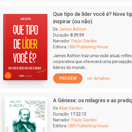
Que tipo de líder você é? Nove ti
inspirar (ou não)
De
James Ashton
Duração:
8:39:59
Narrador:
Paulo Giardini
Editora:
UBK Publishing House
James Ashton traz uma visão atual, reflexi
corporativa que oferecerá uma percepção
líderes do mundo...
PREVIEW
ver detalhes
A Gênese: os milagres e as predi
De
Allan Kardec
Duração:
17:22:12
Narrador:
Paulo Giardini
Editora:
UBK Publishing House