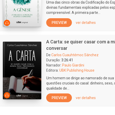
Uma das cinco obras da Codificação do Esp
divinas fundamentais explicadas pelos espí
compreensível. A primeira parte...
PREVIEW
ver detalhes
A Carta: se quiser casar com a m
conversar
De
Carlos Cuauhtémoc Sánchez
Duração:
3:26:41
Narrador:
Paulo Giardini
Editora:
UBK Publishing House
Um homem se dirige ao namorado de sua fi
questões cruciais do casal: dinheiro, sexo, d
qualidade de...
PREVIEW
ver detalhes