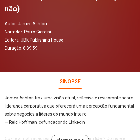
não)
Autor:
James Ashton
Narrador:
Paulo Giardini
Editora:
UBK Publishing House
Duração: 8:39:59
SINOPSE
James Ashton traz uma visão atual, reflexiva e revigorante sobre
liderança corporativa que oferecerá uma percepção fundamental
sobre negócios a líderes do mundo inteiro.
— Reid Hoffman, cofundador do LinkedIn
Qual é a motivação por trás da jornada de um líder? Como ele