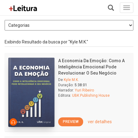
Toggl
navig
+
Exibindo Resultado da busca por "Kyle M.K."
A Economia Da Emoção: Como A
Inteligência Emocional Pode
Revolucionar O Seu Negócio
De
Kyle M.K.
Duração:
5:38:01
Narrador:
Yuri Ribeiro
Editora:
UBK Publishing House
ver detalhes
PREVIEW