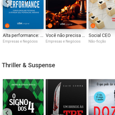
Alta performance: como engajar pessoas a atingir seu potencial máximo
Você não precisa ser impiedoso para vencer! Conquiste o sucesso sendo um líder altruísta
Social CEO
Empresas e Negócios
Empresas e Negócios
Não-ficção
Thriller & Suspense