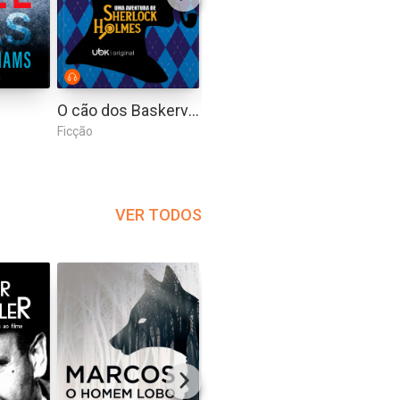
O cão dos Baskerville
A garota da casa ao lado
Ficção
Ficção
Ficção
VER TODOS