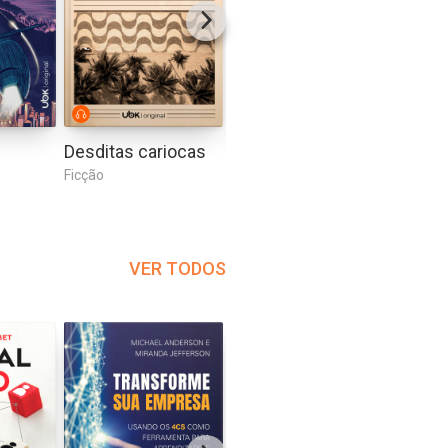
Desditas cariocas
Gozo poético
Ficção
Erótico
Ficção
VER TODOS