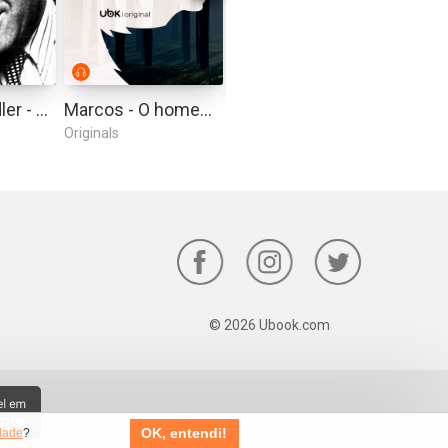
Oskar Schindler - A História Que Deu Origem ao Filme
Marcos - O homem lobo
Justiça para seu filho
Originals
Originals
© 2026 Ubook.com
OK, entendi!
idade
?