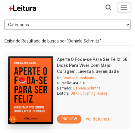
Toggl
navig
+
Exibindo Resultado da busca por "Daniela Schmitz"
Aperte O Foda-se Para Ser Feliz: 66
Dicas Para Viver Com Mais
Coragem, Leveza E Serenidade
De
Cordula Nussbaum
Duração:
4:41:16
Narrador:
Daniela Schmitz
Editora:
UBK Publishing House
ver detalhes
PREVIEW