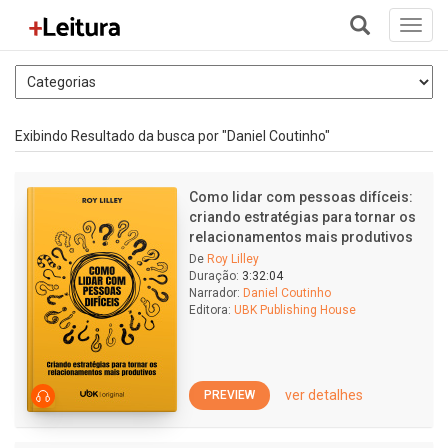
Toggl
navig
+
Exibindo Resultado da busca por "Daniel Coutinho"
Como lidar com pessoas difíceis:
criando estratégias para tornar os
relacionamentos mais produtivos
De
Roy Lilley
Duração:
3:32:04
Narrador:
Daniel Coutinho
Editora:
UBK Publishing House
ver detalhes
PREVIEW