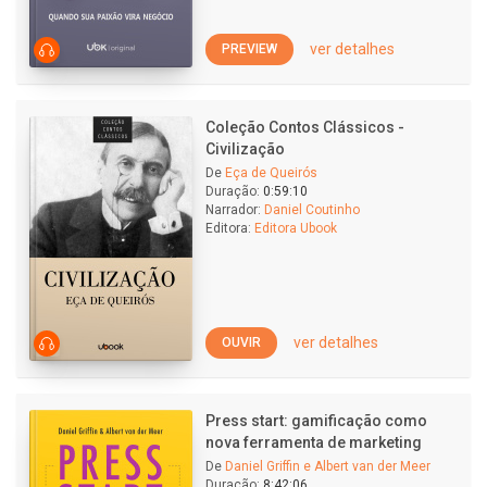
ver detalhes
PREVIEW
Coleção Contos Clássicos -
Civilização
De
Eça de Queirós
Duração:
0:59:10
Narrador:
Daniel Coutinho
Editora:
Editora Ubook
ver detalhes
OUVIR
Press start: gamificação como
nova ferramenta de marketing
De
Daniel Griffin e Albert van der Meer
Duração:
8:42:06