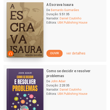
A Escrava Isaura
De
Bernardo Guimarães
Duração:
5:51:35
Narrador:
Daniel Coutinho
Editora:
UBK Publishing House
ver detalhes
OUVIR
Como se decidir e resolver
problemas
De
John Adair
Duração:
2:20:35
Narrador:
Daniel Coutinho
Editora:
UBK Publishing House