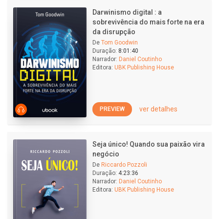
Darwinismo digital : a
sobrevivência do mais forte na era
da disrupção
De
Tom Goodwin
Duração:
8:01:40
Narrador:
Daniel Coutinho
Editora:
UBK Publishing House
ver detalhes
PREVIEW
Seja único! Quando sua paixão vira
negócio
De
Riccardo Pozzoli
Duração:
4:23:36
Narrador:
Daniel Coutinho
Editora:
UBK Publishing House