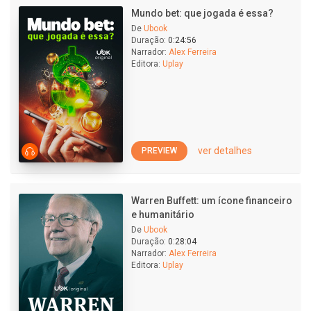
Mundo bet: que jogada é essa?
De
Ubook
Duração:
0:24:56
Narrador:
Alex Ferreira
Editora:
Uplay
ver detalhes
PREVIEW
Warren Buffett: um ícone financeiro
e humanitário
De
Ubook
Duração:
0:28:04
Narrador:
Alex Ferreira
Editora:
Uplay