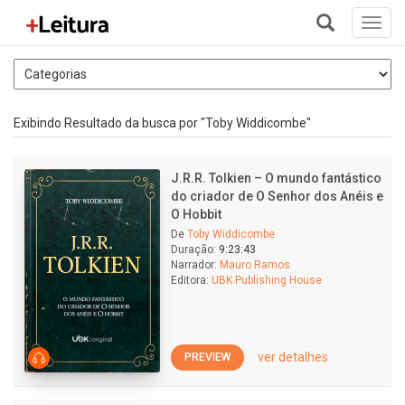
Toggl
navig
+
Exibindo Resultado da busca por "Toby Widdicombe"
J.R.R. Tolkien – O mundo fantástico
do criador de O Senhor dos Anéis e
O Hobbit
De
Toby Widdicombe
Duração:
9:23:43
Narrador:
Mauro Ramos
Editora:
UBK Publishing House
ver detalhes
PREVIEW