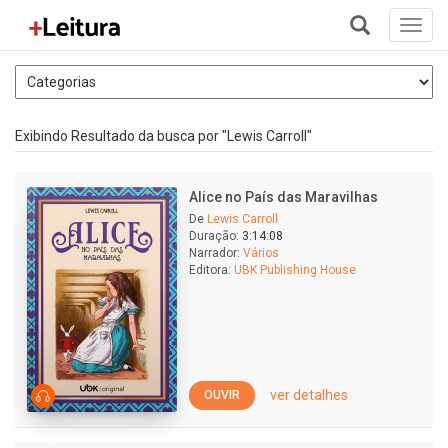
Toggl
navig
+
Exibindo Resultado da busca por "Lewis Carroll"
Alice no País das Maravilhas
De
Lewis Carroll
Duração:
3:14:08
Narrador:
Vários
Editora:
UBK Publishing House
ver detalhes
OUVIR