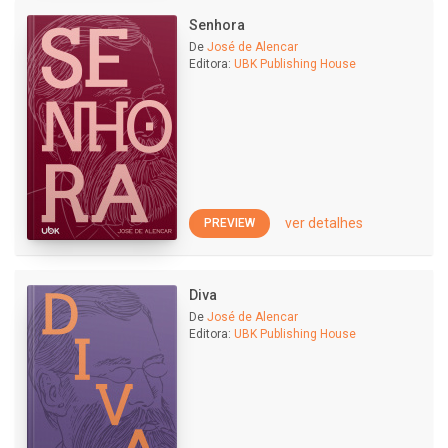
Senhora
De
José de Alencar
Editora:
UBK Publishing House
ver detalhes
PREVIEW
Diva
De
José de Alencar
Editora:
UBK Publishing House