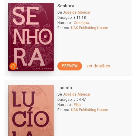
Senhora
De
José de Alencar
Duração:
8:11:18
Narrador:
Cristiano
Editora:
UBK Publishing House
ver detalhes
PREVIEW
Lucíola
De
José de Alencar
Duração:
5:04:47
Narrador:
Elija
Editora:
UBK Publishing House