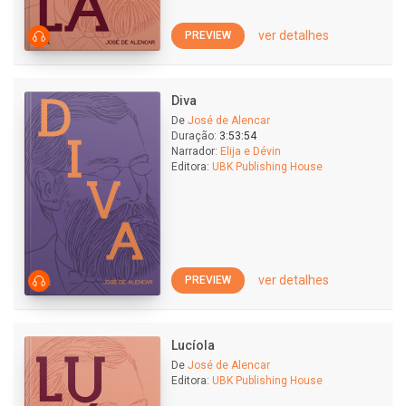
ver detalhes
PREVIEW
Diva
De
José de Alencar
Duração:
3:53:54
Narrador:
Elija e Dévin
Editora:
UBK Publishing House
ver detalhes
PREVIEW
Lucíola
De
José de Alencar
Editora:
UBK Publishing House