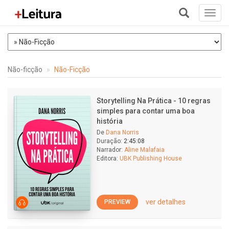
Toggl
navig
+
Não-ficção
Não-Ficção
Storytelling Na Prática - 10 regras
simples para contar uma boa
história
De
Dana Norris
Duração:
2:45:08
Narrador:
Aline Malafaia
Editora:
UBK Publishing House
ver detalhes
PREVIEW