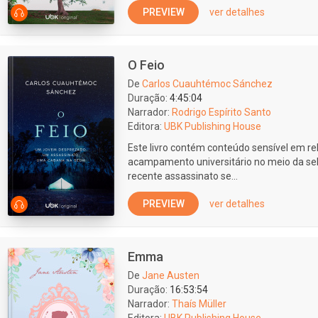
PREVIEW
ver detalhes
O Feio
De
Carlos Cuauhtémoc Sánchez
Duração:
4:45:04
Narrador:
Rodrigo Espírito Santo
Editora:
UBK Publishing House
Este livro contém conteúdo sensível em r
acampamento universitário no meio da sel
recente assassinato se...
PREVIEW
ver detalhes
Emma
De
Jane Austen
Duração:
16:53:54
Narrador:
Thaís Müller