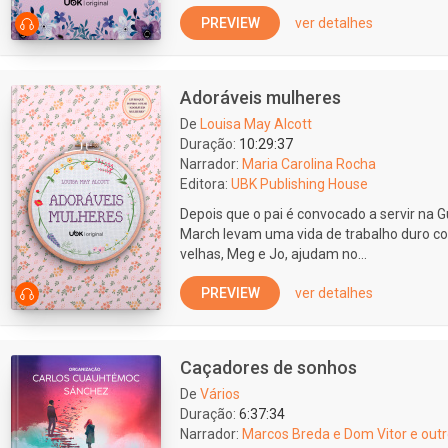
PREVIEW
ver detalhes
Adoráveis mulheres
De
Louisa May Alcott
Duração:
10:29:37
Narrador:
Maria Carolina Rocha
Editora:
UBK Publishing House
Depois que o pai é convocado a servir na G
March levam uma vida de trabalho duro c
velhas, Meg e Jo, ajudam no...
PREVIEW
ver detalhes
Caçadores de sonhos
De
Vários
Duração:
6:37:34
Narrador:
Marcos Breda e Dom Vitor e out