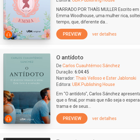
Editora:
UBK Publishing House
NARRADO POR THAÍS MULLER Escrito em 18
Emma Woodhouse, uma mulher rica, solteir
tempo, que, diferente da...
PREVIEW
ver detalhes
O antídoto
De
Carlos Cuauhtémoc Sánchez
Duração:
6:04:45
Narrador:
Thaís Velloso e Ester Jablonski
Editora:
UBK Publishing House
Em "O antídoto", Carlos Sánchez apresenta
que o final, por mais que não seja o espera
trama e de seus...
PREVIEW
ver detalhes