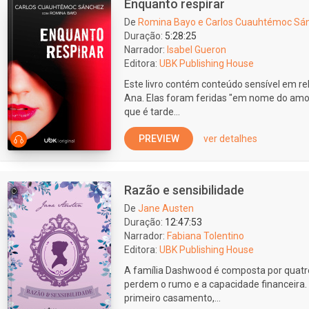
Enquanto respirar
De
Romina Bayo e Carlos Cuauhtémoc Sá
Duração:
5:28:25
Narrador:
Isabel Gueron
Editora:
UBK Publishing House
Este livro contém conteúdo sensível em re
Ana. Elas foram feridas "em nome do amor"
que é tarde...
PREVIEW
ver detalhes
Razão e sensibilidade
De
Jane Austen
Duração:
12:47:53
Narrador:
Fabiana Tolentino
Editora:
UBK Publishing House
A família Dashwood é composta por quatro
perdem o rumo e a capacidade financeira. T
primeiro casamento,...