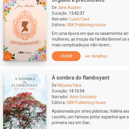
De
Jane Austen
Duração:
13:42:37
Narrador:
Luiza Casé
Editora:
UBK Publishing House
Em uma época em que os casamentos arran
mulheres, as moças da família Bennet se
mais complicada por não terem...
OUVIR
ver detalhes
À sombra do flamboyant
De
Micaela Vara
Duração:
14:10:54
Narrador:
Alice Gonzalez
Editora:
UBK Publishing House
Apaixonada por artes plásticas, Valéria a
Leoviño, um famoso pintor espanhol que e
primeira vez em San...