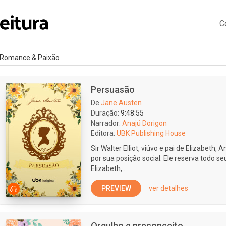
C
Romance & Paixão
Persuasão
De
Jane Austen
Duração:
9:48:55
Narrador:
Anajú Dorigon
Editora:
UBK Publishing House
Sir Walter Elliot, viúvo e pai de Elizabeth, 
por sua posição social. Ele reserva todo se
Elizabeth,...
PREVIEW
ver detalhes
Orgulho e preconceito