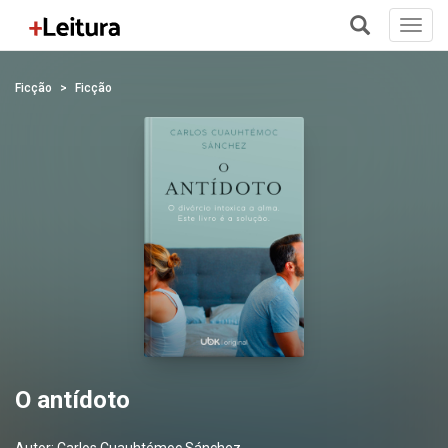
Toggl
navig
+
Ficção
Ficção
O antídoto