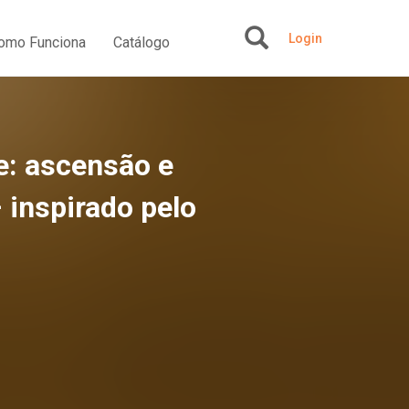
Login
omo Funciona
Catálogo
+
de: ascensão e
 inspirado pelo