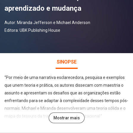
aprendizado e mudança
Autor:
Miranda Jefferson e Michael Anderson
Editora:
UBK Publishing House
SINOPSE
“Por meio de uma narrativa esclarecedora, pesquisa e exemplos
que unem teoria e prática, os autores dissecam com maestria o
assunto e apresentam os desafios que as organizações estão
enfrentando para se adaptar à complexidade desses tempos pós-
normais. Michael e Miranda desenvolveram uma teoria sólida e o
mapa do tesouro da transformação organizacional.”
Mostrar mais
(Donnette Noble, doutor e professor associado da escola de