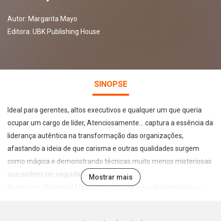
Autor:
Margarita Mayo
Editora:
UBK Publishing House
SINOPSE
Ideal para gerentes, altos executivos e qualquer um que queria
ocupar um cargo de líder, Atenciosamente... captura a essência da
liderança autêntica na transformação das organizações,
afastando a ideia de que carisma e outras qualidades surgem
como mágica e demonstrando técnicas muito menos misteriosas
que podem ser seguidas por qualquer um.
Mostrar mais
Neste livro, Margarita Mayo apresenta as três características —
coração, hábito e harmonia — que diferenciam um líder autêntico
de um não-autêntico em uma organização, com guias e dicas