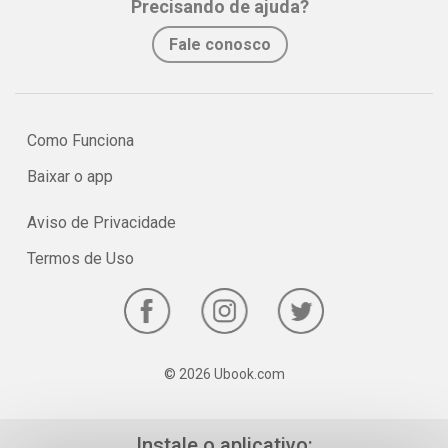
Precisando de ajuda?
práticas para vencer não apenas no ambiente profissional, como
na vida. Ela conta histórias reais de líderes, atletas e executivos
Fale conosco
que alcançaram o sucesso, mesmo com inúmeros percalços em
seu caminho.
Como Funciona
Baixar o app
Aviso de Privacidade
Termos de Uso
© 2026 Ubook.com
Instale o aplicativo: