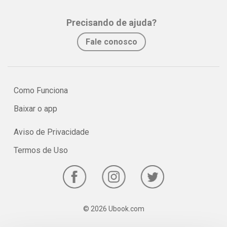
assimilação e fixação do conteúdo pelo estudante.
Precisando de ajuda?
No e-book "Prof. explica!” Matemática para o 2º ano do Ensino
Fale conosco
Médio serão vistos os principais pontos sobre as médias, moda e
mediana!
Como Funciona
Baixar o app
Aviso de Privacidade
Termos de Uso
© 2026 Ubook.com