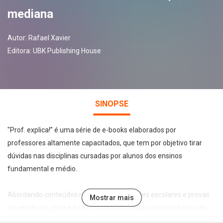
mediana
Autor:
Rafael Xavier
Editora:
UBK Publishing House
SINOPSE
"Prof. explica!” é uma série de e-books elaborados por
professores altamente capacitados, que tem por objetivo tirar
dúvidas nas disciplinas cursadas por alunos dos ensinos
fundamental e médio.
Abordando conteúdos recorrentes em testes escolares e provas
Mostrar mais
de vestibular, cada e-book foca nas principais características do
tema abordado de forma leve, direta e didática, permitindo a