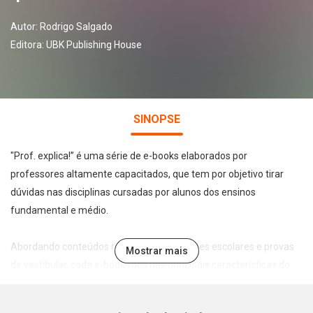
Autor:
Rodrigo Salgado
Editora:
UBK Publishing House
SINOPSE
"Prof. explica!” é uma série de e-books elaborados por
professores altamente capacitados, que tem por objetivo tirar
dúvidas nas disciplinas cursadas por alunos dos ensinos
fundamental e médio.
Abordando conteúdos recorrentes em testes escolares e provas
Mostrar mais
de vestibular, cada e-book foca nas principais características do
tema abordado de forma leve, direta e didática, permitindo a
assimilação e fixação do conteúdo pelo estudante.