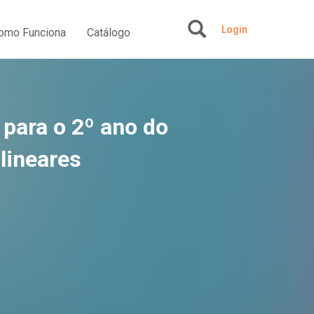
Login
omo Funciona
Catálogo
+
 para o 2º ano do
lineares