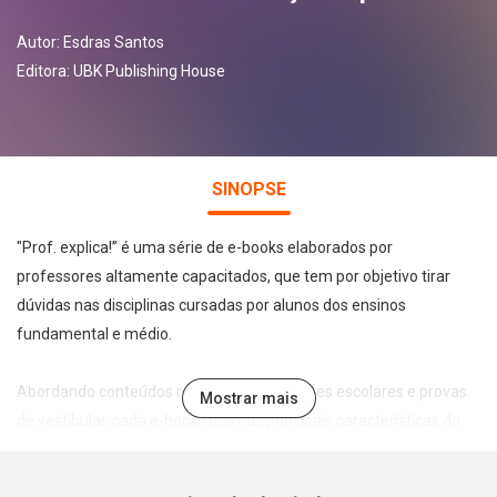
Autor:
Esdras Santos
Editora:
UBK Publishing House
SINOPSE
"Prof. explica!” é uma série de e-books elaborados por
professores altamente capacitados, que tem por objetivo tirar
dúvidas nas disciplinas cursadas por alunos dos ensinos
fundamental e médio.
Abordando conteúdos recorrentes em testes escolares e provas
Mostrar mais
de vestibular, cada e-book foca nas principais características do
tema abordado de forma leve, direta e didática, permitindo a
assimilação e fixação do conteúdo pelo estudante.