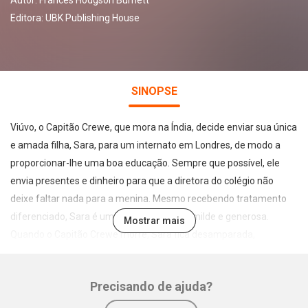
Autor:
Frances Hodgson Burnett
Editora:
UBK Publishing House
SINOPSE
Viúvo, o Capitão Crewe, que mora na Índia, decide enviar sua única
e amada filha, Sara, para um internato em Londres, de modo a
proporcionar-lhe uma boa educação. Sempre que possível, ele
envia presentes e dinheiro para que a diretora do colégio não
deixe faltar nada para a menina. Mesmo recebendo tratamento
diferenciado, Sara é uma criança doce, humilde e generosa.
Mostrar mais
Quando o Capitão Crewe morre, Sara fica desamparada,
passando a viver em condições sub-humanas no sótão do
internato, como criada. Sara contará apenas com a sua
Precisando de ajuda?
imaginação para enfrentar uma série de dificuldades, sem perder
as esperanças de um futuro melhor. Em 1905, Francis Hodgson