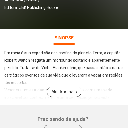
Autor:
Mary Shelley
Editora:
UBK Publishing House
SINOPSE
Em meio à sua expedição aos confins do planeta Terra, o capitão
Robert Walton resgata um moribundo solitário e aparentemente
perdido. Trata-se de Victor Frankenstein, que passa então a narrar
os trágicos eventos de sua vida que o levaram a vagar em regiões
tão inóspitas.
Victor era um estudante de ciências naturais com uma sede
Mostrar mais
insaciável por conhecimento e uma dedicação jamais vista.
Completamente fascinado pela natureza e seus mistérios, ele
ansiava ir além de tudo que o ser humano sabe sobre o visível e o
Precisando de ajuda?
invisível. Movido por essa ambição, ele decidiu pôr em prática o
mais arriscado dos projetos: dar vida àquilo que está morto.