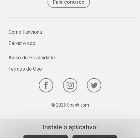
Fale conosco
de choro, passar vergonha por eles e assistir a horas e horas de
desenho… Só mesmo um pai pra toda obra.
Prefácio de Marcos Piangers, autor dos best-sellers "Papai é Pop",
Como Funciona
"Papai é POP 2" e "O poder do eu te amo".
Baixar o app
Aviso de Privacidade
Termos de Uso
© 2026 Ubook.com
Instale o aplicativo: