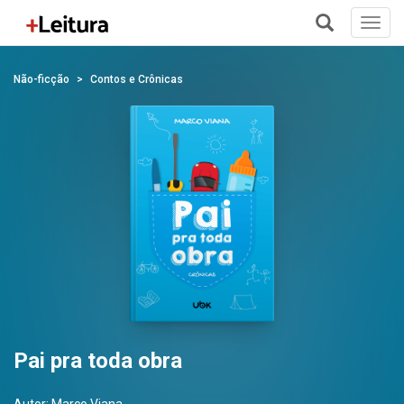
Toggl
navig
+
Não-ficção
Contos e Crônicas
Pai pra toda obra