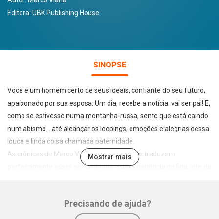
Autor:
Marco Viana
Editora:
UBK Publishing House
SINOPSE
Você é um homem certo de seus ideais, confiante do seu futuro,
apaixonado por sua esposa. Um dia, recebe a notícia: vai ser pai! E,
como se estivesse numa montanha-russa, sente que está caindo
num abismo... até alcançar os loopings, emoções e alegrias dessa
louca e linda coisa chamada paternidade.
As crônicas de Marco Viana são pérolas que traduzem
Mostrar mais
perfeitamente esses sentimentos. Sua experiência na fina arte da
paternidade fará você sorrir, se emocionar e se identificar com os
“causos” que só um pai amoroso poderia contar.
Precisando de ajuda?
Qualquer um pode ser pai. Mas amar incondicionalmente, cuidar
dos filhotes 24 horas, acompanhar nos momentos de chamego e