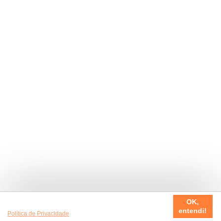
Usamos cookies em nosso site, para fazer a sua experiência
OK,
ser sempre incrível. Quer saber mais da nossa
entendi!
Política de Privacidade
?