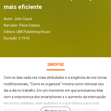
mais eficiente
Autor:
John Caunt
Narrador:
Flávio Carpes
Editora:
UBK Publishing House
Duração: 5:19:45
SINOPSE
Com os dias cada vez mais atribulados e a exigência de nos tornar
multifuncionais, "Como se organizar" mostra como otimizar seu
dia a dia no trabalho. Em um momento em que precisamos lidar
com a onipresença dos smartphones e o aumento da interrupção
em nosso cotidiano, este audiolivro é o que faltava para você
assumir o controle da sua vida, reduzir o estresse e utilizar o