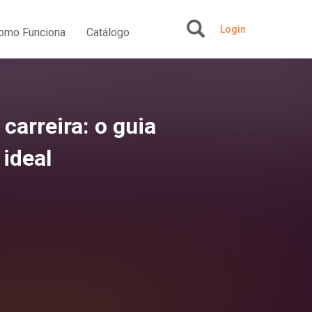
Login
omo Funciona
Catálogo
+
carreira: o guia
ideal