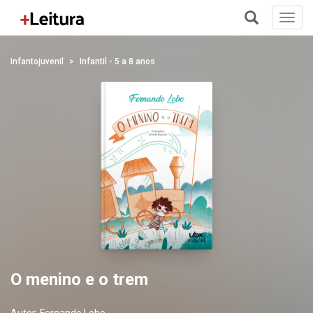
Toggl
navig
+
Infantojuvenil
Infantil - 5 a 8 anos
O menino e o trem