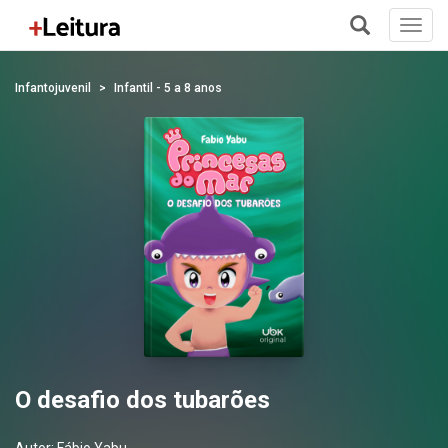
Toggl
navig
+
Infantojuvenil
Infantil - 5 a 8 anos
O desafio dos tubarões