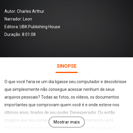
Autor:
Charles Arthur
Narrador:
Leon
Editora:
UBK Publishing House
Duração: 8:01:08
SINOPSE
O que você faria se um dia ligasse seu computador e descobrisse
que simplesmente não consegue acessar nenhum de seus
arquivos pessoais? Todas as fotos, os vídeos, os documentos
importantes que comprovam quem você é e onde esteve nos
últimos anos, tirados de seu poder. Desesperador. Ou então
imagine que seu computador, nesse exato momento, está
Mostrar mais
infectado e faz parte de uma gigantesca botnet usada para