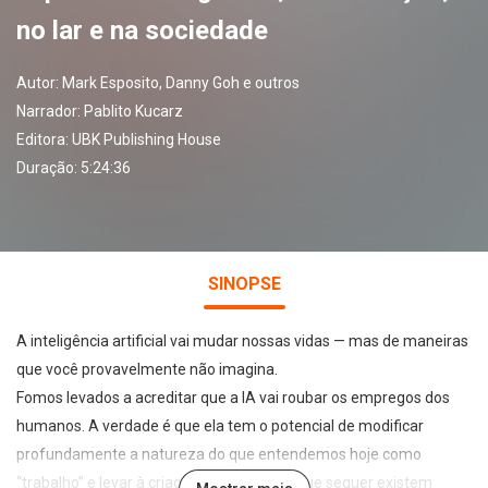
no lar e na sociedade
Autor:
Mark Esposito, Danny Goh e outros
Narrador:
Pablito Kucarz
Editora:
UBK Publishing House
Duração: 5:24:36
SINOPSE
A inteligência artificial vai mudar nossas vidas — mas de maneiras
que você provavelmente não imagina.
Fomos levados a acreditar que a IA vai roubar os empregos dos
humanos. A verdade é que ela tem o potencial de modificar
profundamente a natureza do que entendemos hoje como
“trabalho” e levar à criação de empregos que sequer existem