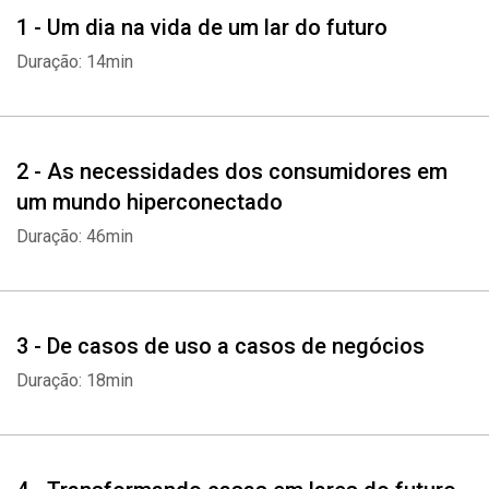
oportunidade de negócio e de faturamento para empresas.
1 - Um dia na vida de um lar do futuro
Através de insights e exemplos práticos, e colocando ênfase na
Duração: 14min
experiência do usuário, os autores mostram como você também
pode entrar nesse mercado multibilionário.
2 - As necessidades dos consumidores em
um mundo hiperconectado
Duração: 46min
3 - De casos de uso a casos de negócios
Duração: 18min