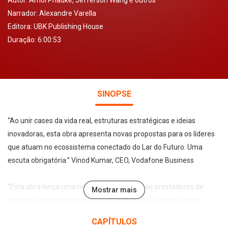
Autor:
Amol Phadke, Jefferson Wang e outros
Narrador:
Alexandre Varella
Editora:
UBK Publishing House
Duração: 6:00:53
SINOPSE
“Ao unir cases da vida real, estruturas estratégicas e ideias
inovadoras, esta obra apresenta novas propostas para os líderes
que atuam no ecossistema conectado do Lar do Futuro. Uma
escuta obrigatória.” Vinod Kumar, CEO, Vodafone Business
“Esta obra lança uma nova luz sobre como os prestadores de
Mostrar mais
serviços de comunicação podem prosperar e crescer em um
cenário cheio de oportunidades, mas também cheio de
CAPÍTULOS
competidores. É um roteiro inspirador para os líderes darem os