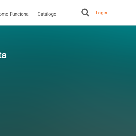
Login
omo Funciona
Catálogo
+
ta