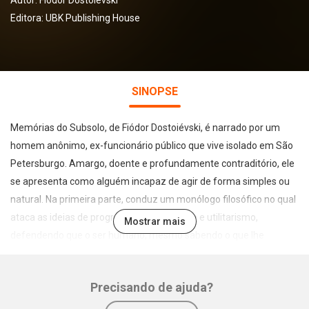
Autor:
Fiódor Dostoiévski
Editora:
UBK Publishing House
SINOPSE
Memórias do Subsolo, de Fiódor Dostoiévski, é narrado por um
homem anônimo, ex-funcionário público que vive isolado em São
Petersburgo. Amargo, doente e profundamente contraditório, ele
se apresenta como alguém incapaz de agir de forma simples ou
natural. Na primeira parte, conduz um monólogo filosófico no qual
ataca as ideias de progresso, racionalidade e utilitarismo,
Mostrar mais
defendendo que o ser humano, mesmo sabendo o que lhe
convém, frequentemente escolhe agir contra seus próprios
interesses apenas para afirmar sua liberdade.
Precisando de ajuda?
Na segunda parte, intitulada “A propósito da neve derretida”, o