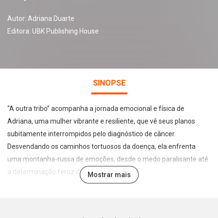
Autor:
Adriana Duarte
Editora:
UBK Publishing House
SINOPSE
“A outra tribo” acompanha a jornada emocional e física de
Adriana, uma mulher vibrante e resiliente, que vê seus planos
subitamente interrompidos pelo diagnóstico de câncer.
Desvendando os caminhos tortuosos da doença, ela enfrenta
uma montanha-russa de emoções, desde o medo paralisante até
a determinação feroz de vencer.
Mostrar mais
Ao longo de sua jornada, Adriana descobre um reservatório de
força interior que ela nem sabia que possuía. Com o apoio