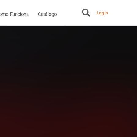
Login
omo Funciona
Catálogo
+