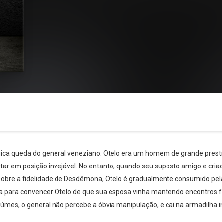
ágica queda do general veneziano. Otelo era um homem de grande prest
ar em posição invejável. No entanto, quando seu suposto amigo e criado
obre a fidelidade de Desdêmona, Otelo é gradualmente consumido pela 
ha para convencer Otelo de que sua esposa vinha mantendo encontros fu
ciúmes, o general não percebe a óbvia manipulação, e cai na armadilha 