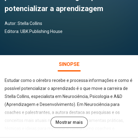
potencializar a aprendizagem
Autor:
Stella Collins
Editora:
UBK Publishing House
SINOPSE
Estudar como o cérebro recebe e processa informações e como é
possível potencializar o aprendizado é o que move a carreira de
Stella Collins, especialista em Neurociência, Psicologia e A&D
(Aprendizagem e Desenvolvimento). Em Neurociência para
coaches e palestrantes, a autora destaca as pesquisas e os
conceitos mais atuais na área e sugere ferramentas práticas,
Mostrar mais
técnicas e ideias para melhorar a forma como coaches e
palestrantes passam seu conhecimento para o público.