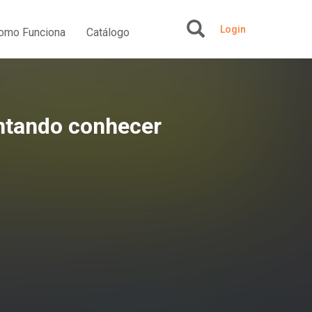
Login
omo Funciona
Catálogo
+
ntando conhecer