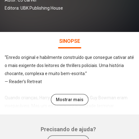
Autor:
CJ Carver
Editora:
UBK Publishing House
SINOPSE
“Enredo original e habilmente construído que consegue cativar até
o mais exigente dos leitores de thrillers policiais. Uma história
chocante, complexa e muito bem-escrita.”
— Reader’s Retreat
Quando crianças, Harry Hope, Lucas Finch e Guy Bowman eram
Mostrar mais
inseparáveis. Mas um erro fatal fez a amizade terminar
abruptamente.
Trinta anos depois, a vida pacata de Harry, hoje um psicoterapeuta
Precisando de ajuda?
recém-divorciado, sofre uma reviravolta quando a polícia o
convida para ajudar no caso de um homem cuja cabeça foi