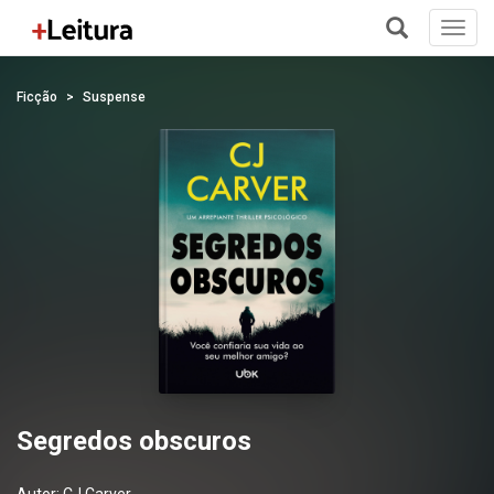
Toggl
navig
+
Ficção
Suspense
Segredos obscuros