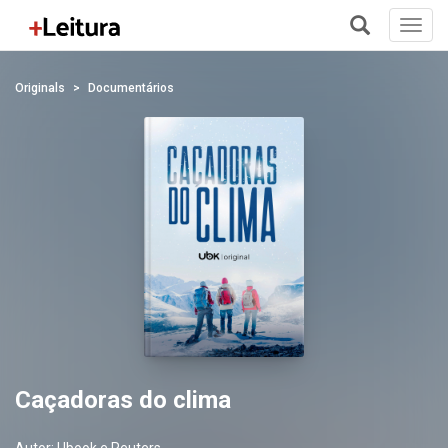
Toggl
navig
+
Originals
Documentários
Caçadoras do clima