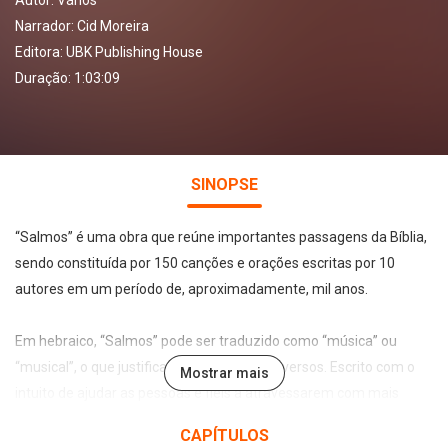
Autor:
Vários
Narrador:
Cid Moreira
Editora:
UBK Publishing House
Duração: 1:03:09
SINOPSE
“Salmos” é uma obra que reúne importantes passagens da Bíblia,
sendo constituída por 150 canções e orações escritas por 10
autores em um período de, aproximadamente, mil anos.
Em hebraico, “Salmos” pode ser traduzido como “música” ou
“musical”, o que justifica sua estrutura em versos. Escrito com o
Mostrar mais
intuito de ajudar as pessoas e fiéis a atravessarem com mais
tranquilidade as adversidades, seus cânticos trazem mensagens
CAPÍTULOS
que auxiliam na caminhada do arrependimento e na