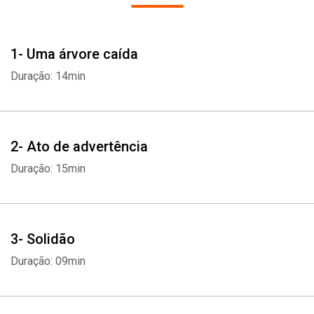
Este livro contém conteúdo sensível em relação a estupro e
violência.
1- Uma árvore caída
Duração: 14min
2- Ato de advertência
Duração: 15min
3- Solidão
Duração: 09min