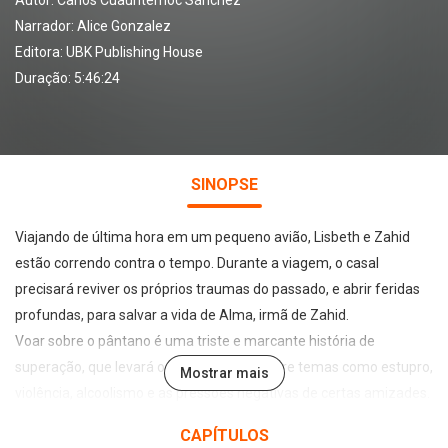
Autor:
Carlos Cuauhtémoc Sánchez
Narrador:
Alice Gonzalez
Editora:
UBK Publishing House
Duração: 5:46:24
SINOPSE
Viajando de última hora em um pequeno avião, Lisbeth e Zahid
estão correndo contra o tempo. Durante a viagem, o casal
precisará reviver os próprios traumas do passado, e abrir feridas
profundas, para salvar a vida de Alma, irmã de Zahid.
Voar sobre o pântano é uma triste e marcante história de
superação, que levará o leitor a refletir sobre temas como estupro,
Mostrar mais
violência, alcoolismo e as pressões negativas de certas amizades.
CAPÍTULOS