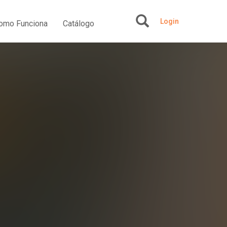
Login
omo Funciona
Catálogo
+