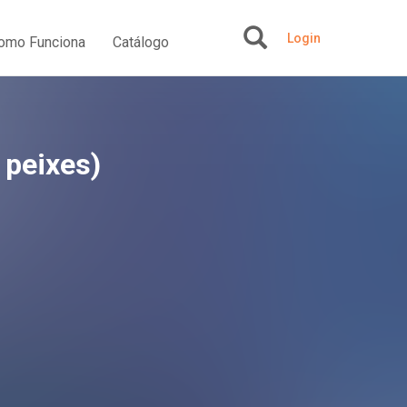
Login
omo Funciona
Catálogo
+
 peixes)