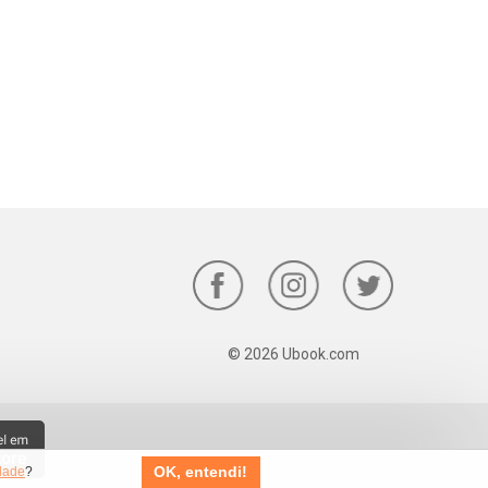
© 2026 Ubook.com
OK, entendi!
idade
?