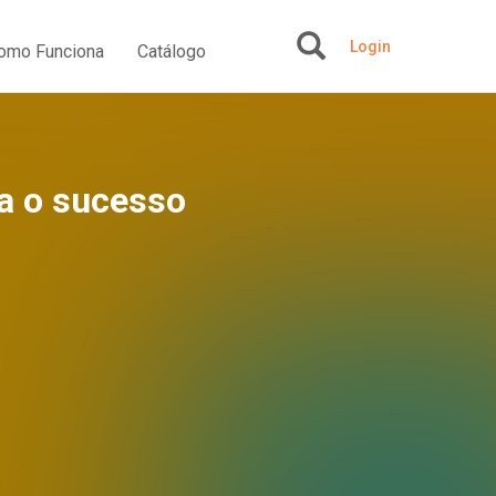
Login
omo Funciona
Catálogo
+
a o sucesso