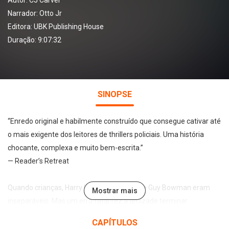
Autor:
CJ Carver
Narrador:
Otto Jr
Editora:
UBK Publishing House
Duração: 9:07:32
SINOPSE
“Enredo original e habilmente construído que consegue cativar até
o mais exigente dos leitores de thrillers policiais. Uma história
chocante, complexa e muito bem-escrita.”
— Reader’s Retreat
Quando crianças, Harry Hope, Lucas Finch e Guy Bowman eram
Mostrar mais
inseparáveis. Mas um erro fatal fez a amizade terminar
abruptamente.
CAPÍTULOS
Trinta anos depois, a vida pacata de Harry, hoje um psicoterapeuta