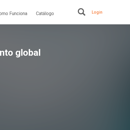
Login
omo Funciona
Catálogo
+
to global